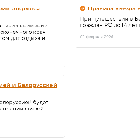
ории открылся
Правила въезда 
При путешествии в Бе
граждан РФ до 14 лет
едставил вниманию
есконечного края
02 февраля 2026
том для отдыха и
сией и Белоруссией
Белоруссией будет
реплении связей