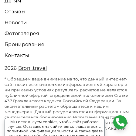
Детям
Отзывы
Новости
Фотогалерея
Бронирование
Контакты
2026
Broni.travel
* Обращаем ваше внимание на то, что данный интернет-
сайт носит исключительно информационный характер и
ни при каких условиях результаты расчетов не являются
публичной офертой, определяемой положениями Статьи
437 Гражданского кодекса Российской Федерации. За
окончательным расчетом обращайтесь к нашим
менеджерам. Данный ресурс является информационным
сайтом сервиса бронирования Broni.travel. Санаторий
Мы используем cookies, чтобы сайт работал
«Юность» Беларусь. Сайт онлайн бронирования номеров.
лучше. Оставаясь на сайте, вы соглашаетесь с
Актуальные цены, прайс-листы и наличие мест. Акции и
политикой конфиденциальности
. А также даёте
спецпредложения. Выгодное бронирование.
согласие на обработку персональных данных