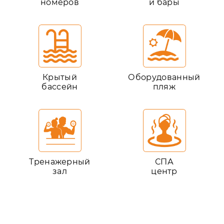
номеров
и бары
Крытый
Оборудованный
бассейн
пляж
Тренажерный
СПА
зал
центр